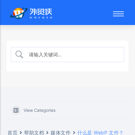
外贸网站建设
品牌故事
网站后台
谷歌SEO优化
技术团队
页面编辑
SEO文案写作
建站流程
产品管理
数字营销顾问
常见问题
文章发布
社交媒体营销
博客文章
媒体文件
常见问题
View Categories
首页
帮助文档
媒体文件
什么是 WebP 文件？