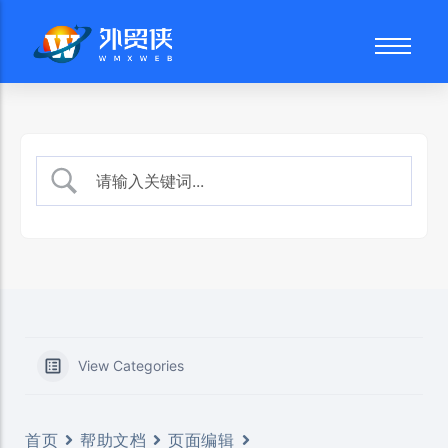
外贸网站建设
品牌故事
网站后台
谷歌SEO优化
技术团队
页面编辑
SEO文案写作
建站流程
产品管理
数字营销顾问
常见问题
文章发布
社交媒体营销
博客文章
媒体文件
常见问题
View Categories
首页
帮助文档
页面编辑