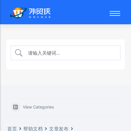
外贸网站建设
品牌故事
网站后台
谷歌SEO优化
技术团队
页面编辑
SEO文案写作
建站流程
产品管理
数字营销顾问
常见问题
文章发布
社交媒体营销
博客文章
媒体文件
常见问题
View Categories
首页
帮助文档
文章发布