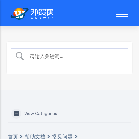
外贸网站建设
品牌故事
网站后台
谷歌SEO优化
技术团队
页面编辑
SEO文案写作
建站流程
产品管理
数字营销顾问
常见问题
文章发布
社交媒体营销
博客文章
媒体文件
常见问题
View Categories
首页
帮助文档
常见问题