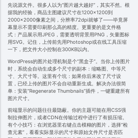
先说源文件。很多人以为“图片越大越好”，其实不然。根
据我的经验，商品主图建议尺寸在1200×1200到
2000×2000像素之间，分辨率72dpi就够了——毕竟屏
幕显示不需要印刷那么高的精度。更重要的是文件格
式：产品展示用JPEG，需要透明背景用PNG，矢量图标
用SVG。记住，上传前先用Photoshop或在线工具压缩
一下，把文件大小控制在300KB以内。
WordPress的图片处理机制是个“黑盒子”。当你上传图片
时，系统会自动生成多个尺寸的副本：缩略图、中等尺
寸、大尺寸等。这里有个坑：如果你后来改了尺寸设
置，已经上传的图片不会自动重新生成。解决办法很简
单：安装“Regenerate Thumbnails”插件，一键重建所有
图片尺寸。
前端显示的问题往往最隐蔽。你的主题可能在用CSS强
制拉伸图片，或者CDN在传输过程中进行了有损压缩。
有个小技巧：在浏览器里右键点击模糊的图片，选择“检
查元素”，看看实际显示的尺寸和原始文件尺寸是否匹